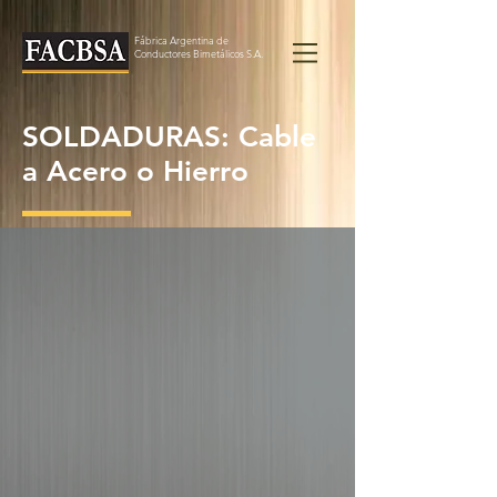
Fábrica Argentina de
Conductores Bimetálicos S.A.
SOL
DADURAS: Cable
a Acero o Hierro